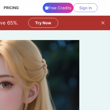
PRICING
Free Credits
Sign In
era control.
Try Now