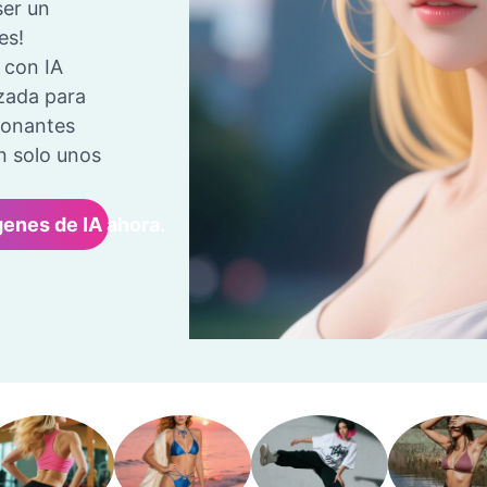
ser un
es!
 con IA
anzada para
ionantes
n solo unos
enes de IA ahora.