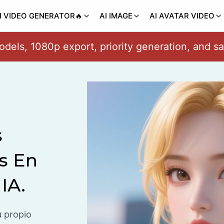
I VIDEO GENERATOR🔥
AI IMAGE
AI AVATAR VIDEO
en cinematic AI video with real motion and cam
s
s En
IA.
u propio