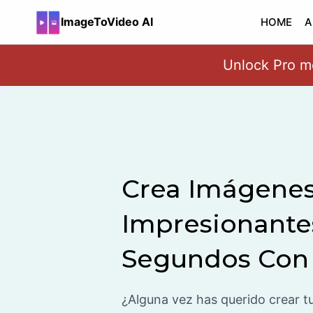
ImageToVideo AI
HOME
A
Pro 2.6 — Next-g
Skip
to
content
Crea Imágene
Impresionante
Segundos Con 
¿Alguna vez has querido crear t