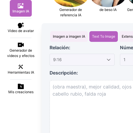
Generador de
de beso IA
Gen
Imagen IA
referencia IA
Video de avatar
Imagen a imagen IA
Text To Image
Extens
Relación:
Númer
Generador de
videos y efectos
9:16
1
Descripción:
Herramientas IA
Mis creaciones